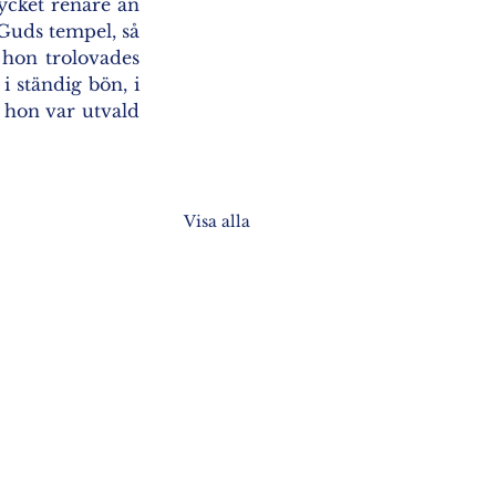
mycket renare än 
 Guds tempel, så 
 hon trolovades 
 ständig bön, i 
 hon var utvald 
Visa alla