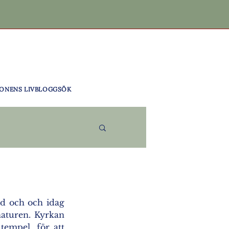
ONENS LIV
BLOGG
SÖK
d och och idag 
aturen. Kyrkan 
tempel, för att 