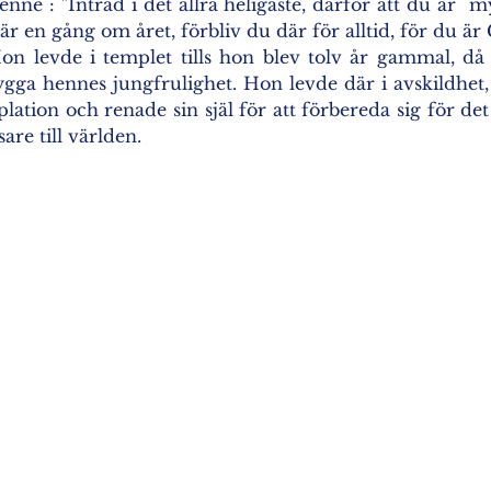
enne : "Inträd i det allra heligaste, därför att du är  
 där en gång om året, förbliv du där för alltid, för du är
 Hon levde i templet tills hon blev tolv år gammal, då
ygga hennes jungfrulighet. Hon levde där i avskildhet, i
ation och renade sin själ för att förbereda sig för det
sare till världen.