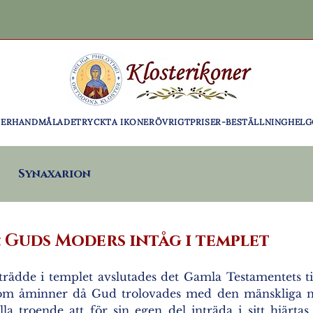
NER
HANDMÅLADE
TRYCKTA IKONER
ÖVRIGT
PRISER-BESTÄLLNING
HELG
Synaxarion
 Guds Moders intåg i templet
ädde i templet avslutades det Gamla Testamentets ti
 som åminner då Gud trolovades med den mänskliga n
a troende att för sin egen del inträda i sitt hjärtas 