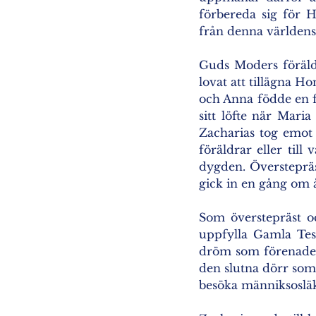
förbereda sig för 
från denna världens
Guds Moders föräld
lovat att tillägna 
och Anna födde en fl
sitt löfte när Mari
Zacharias tog emot h
föräldrar eller till 
dygden. Överstepräst
gick in en gång om å
Som överstepräst o
uppfylla Gamla Test
dröm som förenade 
den slutna dörr som
besöka männiksosläk