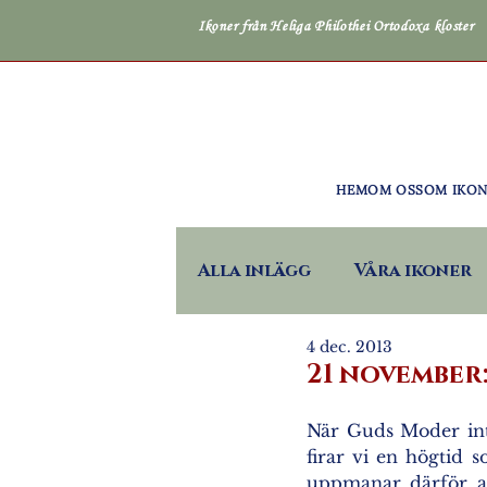
Ikoner från Heliga Philothei Ortodoxa kloster
HEM
OM OSS
OM IKO
Alla inlägg
Våra ikoner
4 dec. 2013
21 november:
När Guds Moder intr
firar vi en högtid
uppmanar därför all