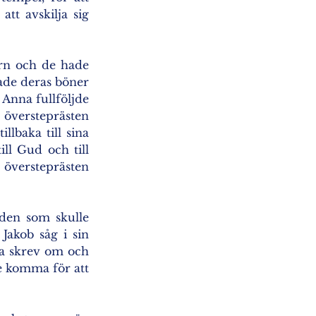
t avskilja sig 
n och de hade 
de deras böner 
Anna fullföljde 
översteprästen 
lbaka till sina 
ill Gud och till 
 översteprästen 
en som skulle 
akob såg i sin 
a skrev om och 
 komma för att 