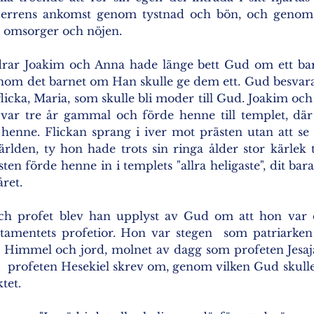
Herrens ankomst genom tystnad och bön, och genom at
 omsorger och nöjen.  
rar Joakim och Anna hade länge bett Gud om ett bar
Honom det barnet om Han skulle ge dem ett. Gud besvara
icka, Maria, som skulle bli moder till Gud. Joakim och 
a var tre år gammal och förde henne till templet, där 
enne. Flickan sprang i iver mot prästen utan att se til
världen, ty hon hade trots sin ringa ålder stor kärlek t
en förde henne in i templets "allra heligaste", dit bara
ret. 
ch profet blev han upplyst av Gud om att hon var d
amentets profetior. Hon var stegen  som patriarken J
Himmel och jord, molnet av dagg som profeten Jesaj
  profeten Hesekiel skrev om, genom vilken Gud skulle
tet. 