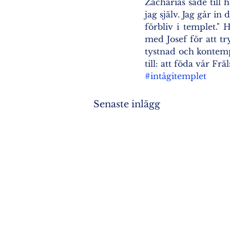
Zacharias sade till h
jag själv. Jag går in
förbliv i templet."
med Josef för att tr
tystnad och kontempl
till: att föda vår Fräl
#intågitemplet
Senaste inlägg