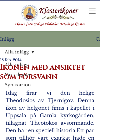
Ikoner från Heliga Philothei Ortodoxa kloster
Inlägg
Alla inlägg
18 feb. 2014
Alla inlägg
Ikonen med ansiktet
som försvann
Våra ikoner
Synaxarion
Idag firar vi den helige 
Theodosios av Tjernigov. Denna 
ikon av helgonet finns i kapellet i 
Uppsala på Gamla kyrkogården, 
tillägnat Theotokos avsomnande. 
Den har en speciell historia.Ett par 
som tillhör vårt exarkat hade en 