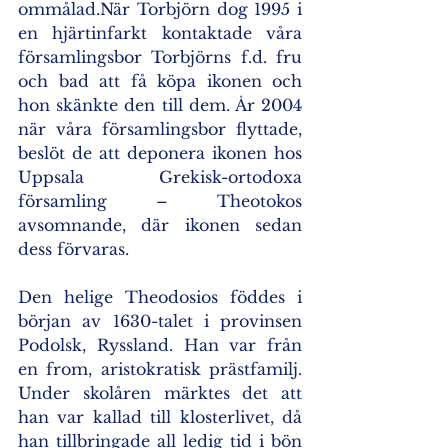
ommålad.När Torbjörn dog 1995 i 
en hjärtinfarkt kontaktade våra 
församlingsbor Torbjörns f.d. fru 
och bad att få köpa ikonen och 
hon skänkte den till dem. År 2004 
när våra församlingsbor flyttade, 
beslöt de att deponera ikonen hos 
Uppsala Grekisk-ortodoxa 
församling – Theotokos 
avsomnande, där ikonen sedan 
dess förvaras. 
Den helige Theodosios föddes i 
början av 1630-talet i provinsen 
Podolsk, Ryssland. Han var från 
en from, aristokratisk prästfamilj. 
Under skolåren märktes det att 
han var kallad till klosterlivet, då 
han tillbringade all ledig tid i bön 