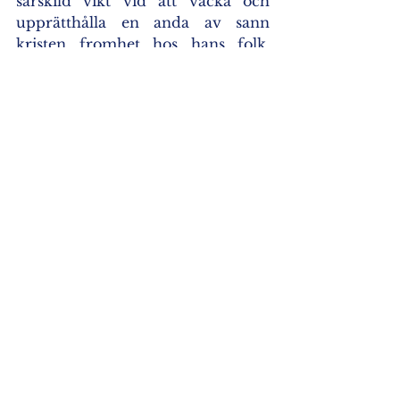
särskild vikt vid att väcka och 
upprätthålla en anda av sann 
kristen fromhet hos hans folk. 
Med detta i åtanke strävade han 
efter att bevara gamla kloster och 
kyrkor och se till att nya 
etablerades. Under hans tid som 
biskop i Tjernigov skedde ett 
märkbart uppsving i klosterlivet 
och ett stärkande av det. Han 
kännetecknades av strikt rättvishet 
i hans relationer med präster och 
folket, han hade sympati, tolerans 
och en fridfull läggning. Inte bara 
ortodoxa, utan även andra 
människor vände sig till honom 
för hjälp och råd. Han insomnade 
den 5 februari 1696 och begravdes 
i en speciell krypta i katedralen i 