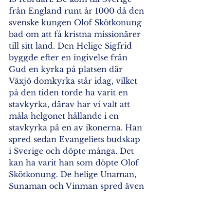
från England runt år 1000 då den 
svenske kungen Olof Skötkonung 
bad om att få kristna missionärer 
till sitt land. Den Helige Sigfrid 
byggde efter en ingivelse från 
Gud en kyrka på platsen där 
Växjö domkyrka står idag, vilket 
på den tiden torde ha varit en 
stavkyrka, därav har vi valt att 
måla helgonet hållande i en 
stavkyrka på en av ikonerna. Han 
spred sedan Evangeliets budskap 
i Sverige och döpte många. Det 
kan ha varit han som döpte Olof 
Skötkonung. De helige Unaman, 
Sunaman och Vinman spred även 
de kristendomens budskap och 
led sedan martyrdöden. Den 