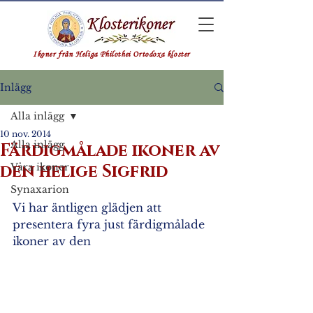
Ikoner från Heliga Philothei Ortodoxa kloster
Inlägg
Alla inlägg
10 nov. 2014
Alla inlägg
Färdigmålade ikoner av
den helige Sigfrid
Våra ikoner
Synaxarion
Vi har äntligen glädjen att 
presentera fyra just färdigmålade 
ikoner av den 