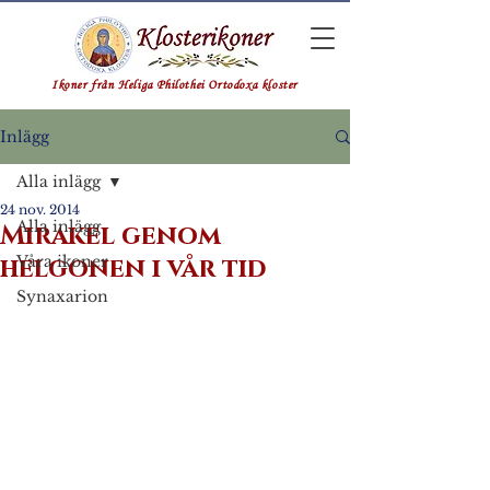
Ikoner från Heliga Philothei Ortodoxa kloster
Inlägg
Alla inlägg
24 nov. 2014
Alla inlägg
Mirakel genom
helgonen i vår tid
Våra ikoner
Synaxarion