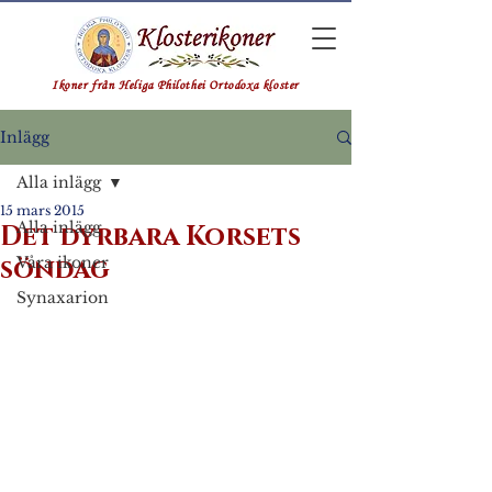
Ikoner från Heliga Philothei Ortodoxa kloster
Inlägg
Alla inlägg
15 mars 2015
Alla inlägg
Det dyrbara Korsets
söndag
Våra ikoner
Synaxarion