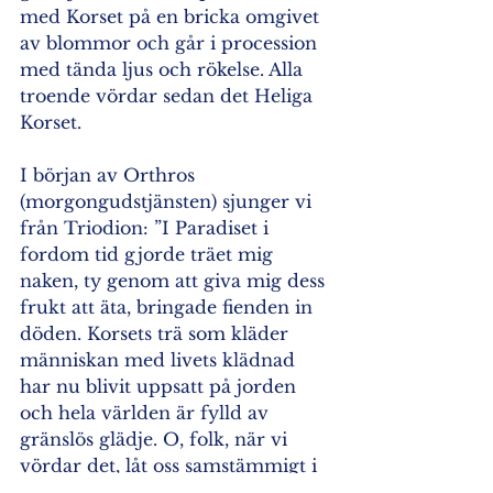
med Korset på en bricka omgivet 
av blommor och går i procession 
med tända ljus och rökelse. Alla 
troende vördar sedan det Heliga 
Korset. 
I början av Orthros 
(morgongudstjänsten) sjunger vi 
från Triodion: ”I Paradiset i 
fordom tid gjorde träet mig 
naken, ty genom att giva mig dess 
frukt att äta, bringade fienden in 
döden. Korsets trä som kläder 
människan med livets klädnad 
har nu blivit uppsatt på jorden 
och hela världen är fylld av 
gränslös glädje. O, folk, när vi 
vördar det, låt oss samstämmigt i 
tro upplåta vårt rop till Gud: 