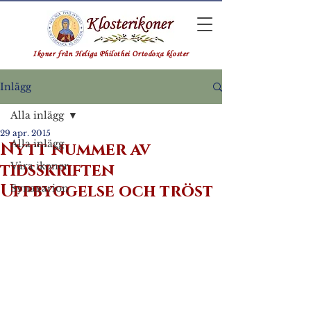
Ikoner från Heliga Philothei Ortodoxa kloster
Inlägg
Alla inlägg
29 apr. 2015
Alla inlägg
Nytt nummer av
tidsskriften
Våra ikoner
Uppbyggelse och tröst
Synaxarion