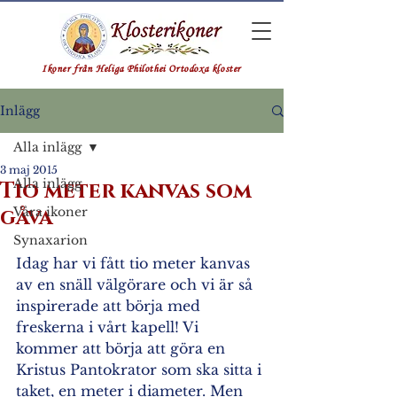
Ikoner från Heliga Philothei Ortodoxa kloster
Inlägg
Alla inlägg
3 maj 2015
Alla inlägg
Tio meter kanvas som
gåva
Våra ikoner
Synaxarion
Idag har vi fått tio meter kanvas 
av en snäll välgörare och vi är så 
inspirerade att börja med 
freskerna i vårt kapell! Vi 
kommer att börja att göra en 
Kristus Pantokrator som ska sitta i 
taket, en meter i diameter. Men 