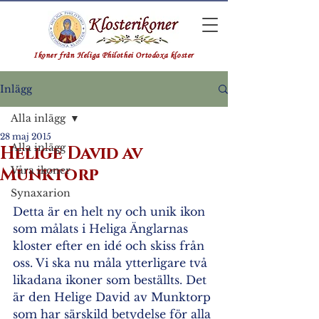
Ikoner från Heliga Philothei Ortodoxa kloster
Inlägg
Alla inlägg
28 maj 2015
Alla inlägg
Helige David av
Munktorp
Våra ikoner
Synaxarion
Detta är en helt ny och unik ikon 
som målats i Heliga Änglarnas 
kloster efter en idé och skiss från 
oss. Vi ska nu måla ytterligare två 
likadana ikoner som beställts. Det 
är den Helige David av Munktorp 
som har särskild betydelse för alla 