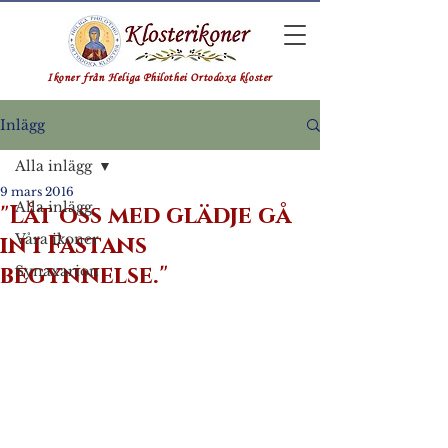
Ikoner från Heliga Philothei Ortodoxa kloster
Inlägg
Alla inlägg
9 mars 2016
Alla inlägg
"Låt oss med glädje gå
in i Fastans
Våra ikoner
begynnelse."
Synaxarion