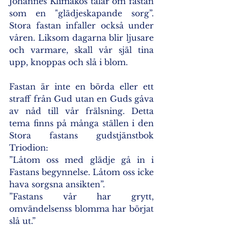
Johannes Klimakos talar om fastan 
som en "glädjeskapande sorg”. 
Stora fastan infaller också under 
våren. Liksom dagarna blir ljusare 
och varmare, skall vår själ tina 
upp, knoppas och slå i blom.
Fastan är inte en börda eller ett 
straff från Gud utan en Guds gåva 
av nåd till vår frälsning. Detta 
tema finns på många ställen i den 
Stora fastans gudstjänstbok 
Triodion:
”Låtom oss med glädje gå in i 
Fastans begynnelse. Låtom oss icke 
hava sorgsna ansikten”.
”Fastans vår har grytt, 
omvändelsenss blomma har börjat 
slå ut.”