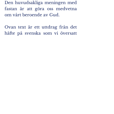
Den huvudsakliga meningen med 
fastan är att göra oss medvetna 
om vårt beroende av Gud.
Ovan text är ett uttdrag från det 
häfte på svenska som vi översatt 
och sammansatt med hjälp av 
vilket vi lättare kan förstå 
fasteperiodens mening och 
innebörd. Det 
kan läsas online här 
eller beställas i pappersform via e-
post: klosterikoner@outlook.com
Visa alla
Senaste inlägg