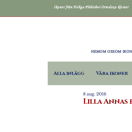
Ikoner från Heliga Philothei Ortodoxa kloster
HEM
OM OSS
OM IKO
Alla inlägg
Våra ikoner
8 aug. 2016
Lilla Annas