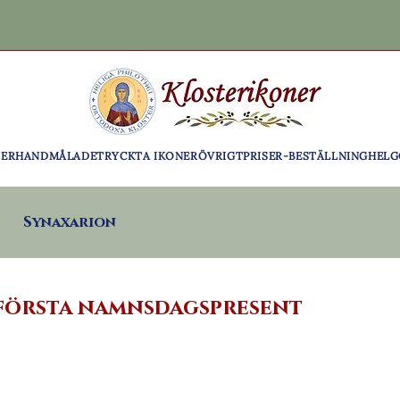
NER
HANDMÅLADE
TRYCKTA IKONER
ÖVRIGT
PRISER-BESTÄLLNING
HELG
Synaxarion
 första namnsdagspresent