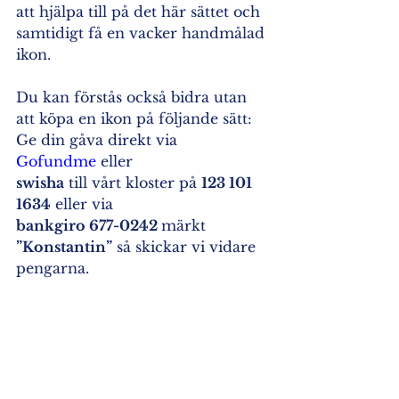
att hjälpa till på det här sättet och 
samtidigt få en vacker handmålad 
ikon.
Du kan förstås också bidra utan 
att köpa en ikon på följande sätt: 
Ge din gåva direkt via 
Gofundme
 eller
swisha
 till vårt kloster på 
123 101 
1634
 eller via 
bankgiro 677-0242 
märkt 
”Konstantin”
 så skickar vi vidare 
pengarna.
OBS!
 När du ger din gåva via 
Gofundme är valutan i US-dollar 
och där det står 
Tip GoFundMe 
services
 behöver man dra ner 
den gröna pricken till 0% om man 