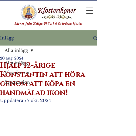
Ikoner från Heliga Philothei Ortodoxa kloster
Inlägg
Alla inlägg
20 aug. 2024
Alla inlägg
Hjälp 12-årige
Konstantin att höra
Våra ikoner
genom att köpa en
Synaxarion
handmålad ikon!
Uppdaterat:
7 okt. 2024