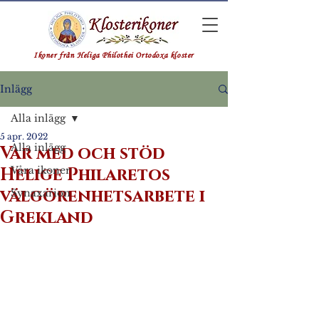
Ikoner från Heliga Philothei Ortodoxa kloster
Inlägg
Alla inlägg
5 apr. 2022
Alla inlägg
Var med och stöd
Helige Philaretos
Våra ikoner
välgörenhetsarbete i
Synaxarion
Grekland