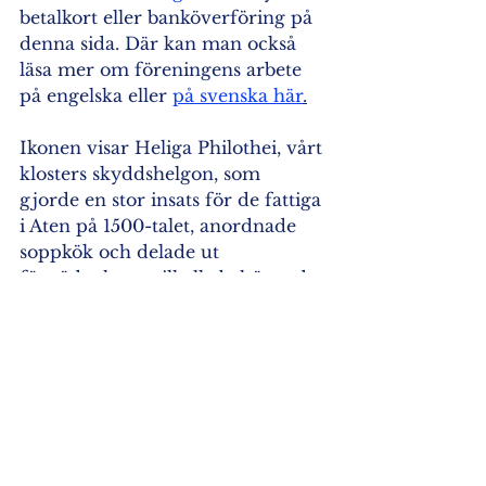
betalkort eller banköverföring på 
denna sida. Där kan man också 
läsa mer om föreningens arbete 
på engelska eller 
på svenska här
.
Ikonen visar Heliga Philothei, vårt 
klosters skyddshelgon, som 
gjorde en stor insats för de fattiga 
i Aten på 1500-talet, anordnade 
soppkök och delade ut 
förnödenheter till alla behövande, 
oavsett religionstillhörighet eller 
nationalitet. I en mycket mindre 
skala vill vi ändå inspireras av 
hennes anda och göra vad vi kan 
för dem som har det sämre än vi 
själva.