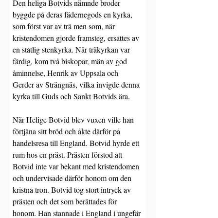
Den heliga Botvids nämnde broder 
byggde på deras fädernegods en kyrka, 
som först var av trä men som, när 
kristendomen gjorde framsteg, ersattes av 
en ståtlig stenkyrka. När träkyrkan var 
färdig, kom två biskopar, män av god 
åminnelse, Henrik av Uppsala och 
Gerder av Strängnäs, vilka invigde denna 
kyrka till Guds och Sankt Botvids ära.
När Helige Botvid blev vuxen ville han 
förtjäna sitt bröd och åkte därför på 
handelsresa till England. Botvid hyrde ett 
rum hos en präst. Prästen förstod att 
Botvid inte var bekant med kristendomen 
och undervisade därför honom om den 
kristna tron. Botvid tog stort intryck av 
prästen och det som berättades för 
honom. Han stannade i England i ungefär 