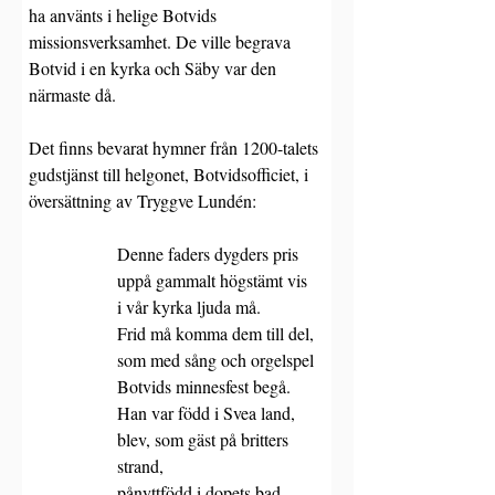
ha använts i helige Botvids 
missionsverksamhet. De ville begrava 
Botvid i en kyrka och Säby var den 
närmaste då. 
Det finns bevarat hymner från 1200-talets 
gudstjänst till helgonet, Botvidsofficiet, i 
översättning av Tryggve Lundén:
Denne faders dygders pris
uppå gammalt högstämt vis
i vår kyrka ljuda må.
Frid må komma dem till del,
som med sång och orgelspel
Botvids minnesfest begå.
Han var född i Svea land,
blev, som gäst på britters 
strand,
pånyttfödd i dopets bad.