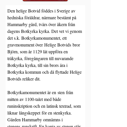
Den helige Botvid föddes i Sverige av 
hedniska föräldrar, närmare bestämt på 
Hammarby gård, tvärs över åkern från 
dagens Botkyrka kyrka. Det vet vi genom 
det s.k. Botkyrkamonumentet, ett 
gravmonument över Helige Botvids bror 
Björn, som år 1129 lät uppföra en 
träkyrka, föregångaren till nuvarande 
Botkyrka kyrka, till sin brors ära i 
Botkyrka kommun och då flyttade Helige 
Botvids reliker dit. 
Botkyrkamonumentet är en sten från 
mitten av 1100-talet med både 
runinskription och en latinsk textrad, som 
liknar långskeppet för en stenkyrka. 
Gården Hammarby omnämns i 
stenens runskrift. En kopia av stenen står 