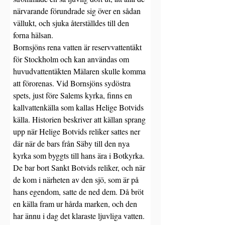
närvarande förundrade sig över en sådan 
vällukt, och sjuka återställdes till den 
forna hälsan.
Bornsjöns rena vatten är reservvattentäkt 
för Stockholm och kan användas om 
huvudvattentäkten Mälaren skulle komma 
att förorenas. Vid Bornsjöns sydöstra 
spets, just före Salems kyrka, finns en 
kallvattenkälla som kallas Helige Botvids 
källa. Historien beskriver att källan sprang 
upp när Helige Botvids reliker sattes ner 
där när de bars från Säby till den nya 
kyrka som byggts till hans ära i Botkyrka. 
De bar bort Sankt Botvids reliker, och när 
de kom i närheten av den sjö, som är på 
hans egendom, satte de ned dem. Då bröt 
en källa fram ur hårda marken, och den 
har ännu i dag det klaraste ljuvliga vatten.