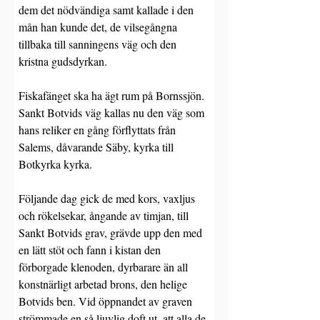
dem det nödvändiga samt kallade i den 
mån han kunde det, de vilsegångna 
tillbaka till sanningens väg och den 
kristna gudsdyrkan.
Fiskafänget ska ha ägt rum på Bornssjön. 
Sankt Botvids väg kallas nu den väg som 
hans reliker en gång förflyttats från 
Salems, dåvarande Säby, kyrka till 
Botkyrka kyrka. 
Följande dag gick de med kors, vaxljus 
och rökelsekar, ångande av timjan, till 
Sankt Botvids grav, grävde upp den med 
en lätt stöt och fann i kistan den 
förborgade klenoden, dyrbarare än all 
konstnärligt arbetad brons, den helige 
Botvids ben. Vid öppnandet av graven 
strömmade en så ljuvlig doft ut, att alla de 