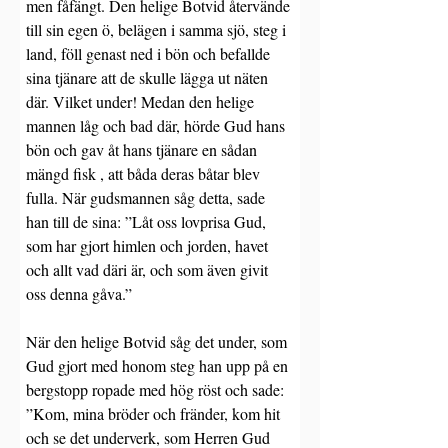
men fåfängt. Den helige Botvid återvände 
till sin egen ö, belägen i samma sjö, steg i 
land, föll genast ned i bön och befallde 
sina tjänare att de skulle lägga ut näten 
där. Vilket under! Medan den helige 
mannen låg och bad där, hörde Gud hans 
bön och gav åt hans tjänare en sådan 
mängd fisk , att båda deras båtar blev 
fulla. När gudsmannen såg detta, sade 
han till de sina: ”Låt oss lovprisa Gud, 
som har gjort himlen och jorden, havet 
och allt vad däri är, och som även givit 
oss denna gåva.”
När den helige Botvid såg det under, som 
Gud gjort med honom steg han upp på en 
bergstopp ropade med hög röst och sade: 
”Kom, mina bröder och fränder, kom hit 
och se det underverk, som Herren Gud 