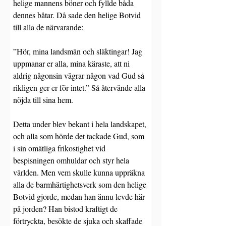
helige mannens böner och fyllde båda 
dennes båtar. Då sade den helige Botvid 
till alla de närvarande:
”Hör, mina landsmän och släktingar! Jag 
uppmanar er alla, mina käraste, att ni 
aldrig någonsin vägrar någon vad Gud så 
rikligen ger er för intet.” Så återvände alla 
nöjda till sina hem.
Detta under blev bekant i hela landskapet, 
och alla som hörde det tackade Gud, som 
i sin omätliga frikostighet vid 
bespisningen omhuldar och styr hela 
världen. Men vem skulle kunna uppräkna 
alla de barmhärtighetsverk som den helige 
Botvid gjorde, medan han ännu levde här 
på jorden? Han bistod kraftigt de 
förtryckta, besökte de sjuka och skaffade 