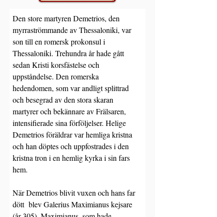
Den store martyren Demetrios, den 
myrraströmmande av Thessaloniki, var 
son till en romersk prokonsul i 
Thessaloniki. Trehundra år hade gått 
sedan Kristi korsfästelse och 
uppståndelse. Den romerska 
hedendomen, som var andligt splittrad 
och besegrad av den stora skaran 
martyrer och bekännare av Frälsaren, 
intensifierade sina förföljelser. Helige 
Demetrios föräldrar var hemliga kristna 
och han döptes och uppfostrades i den 
kristna tron i en hemlig kyrka i sin fars 
hem. 
När Demetrios blivit vuxen och hans far 
dött  blev Galerius Maximianus kejsare 
(år 305). Maximianus, som hade 