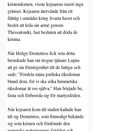
kristendomen, visste kejsarens raseri inga 
gränser. Kejsaren återvände från ett 
fälttåg i området kring Svarta havet och 
beslöt att leda sin armé genom 
Thessaloniki, fast besluten att döda de 
kristna.
När Helige Demetrios fick veta detta 
beordrade han sin trogne tjänare Lupus 
att ge sin förmögenhet till de fattiga och 
sade: ”Fördela mina jordiska rikedomar 
bland dem, för vi ska söka himmelska 
rikedomar åt oss själva.” Han började be, 
fasta och förbereda sig för martyrdöden.
När kejsaren kom till staden kallade han 
till sig Demetrios, som frimodigt bekände 
sig som kristen och fördömde den 
romerska polyteismens falskhet och 