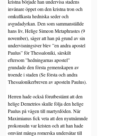
kristna började han undervisa stadens 
invånare öppet om den kristna tron och 
omkullkasta hedniska seder och 
avgudadyrkan. Den som sammanställde 
hans liv, Helige Simeon Metaphrastes (9 
november), säger att han på grund av sin 
undervisningsiver blev ”en andra apostel 
Paulus” för Thessaloniki, särskilt 
eftersom ”hedningarnas apostel” 
grundade den första gemenskapen av 
troende i staden (Se första och andra 
Thessalonikerbreven av aposteln Paulus).
Herren hade också förutbestämt att den 
helige Demetrios skulle följa den helige 
Paulus på vägen till martyrdöden. När 
Maximianus fick veta att den nyutnämnde 
prokonsuln var kristen och att han hade 
omvänt många romerska undersåtar till 