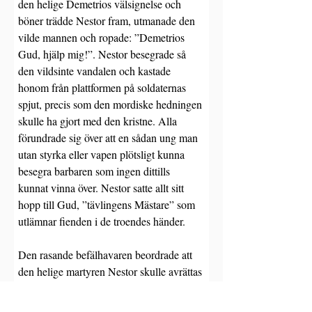
den helige Demetrios välsignelse och 
böner trädde Nestor fram, utmanade den 
vilde mannen och ropade: ”Demetrios 
Gud, hjälp mig!”. Nestor besegrade så 
den vildsinte vandalen och kastade 
honom från plattformen på soldaternas 
spjut, precis som den mordiske hedningen 
skulle ha gjort med den kristne. Alla 
förundrade sig över att en sådan ung man 
utan styrka eller vapen plötsligt kunna 
besegra barbaren som ingen dittills 
kunnat vinna över. Nestor satte allt sitt 
hopp till Gud, ”tävlingens Mästare” som 
utlämnar fienden i de troendes händer.
Den rasande befälhavaren beordrade att 
den helige martyren Nestor skulle avrättas 
(27 oktober) och skickade en vakt till 
fängelset för att döda Helige Demetrios. 