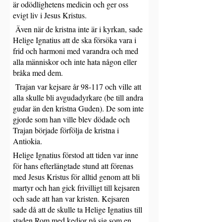
är odödlighetens medicin och ger oss 
evigt liv i Jesus Kristus.
 Även när de kristna inte är i kyrkan, sade 
Helige Ignatius att de ska försöka vara i 
frid och harmoni med varandra och med 
alla människor och inte hata någon eller 
bråka med dem.
 Trajan var kejsare år 98-117 och ville att 
alla skulle bli avgudadyrkare (be till andra 
gudar än den kristna Guden). De som inte 
gjorde som han ville blev dödade och 
Trajan började förfölja de kristna i 
Antiokia.
Helige Ignatius förstod att tiden var inne 
för hans efterlängtade stund att förenas 
med Jesus Kristus för alltid genom att bli 
martyr och han gick frivilligt till kejsaren 
och sade att han var kristen. Kejsaren 
sade då att de skulle ta Helige Ignatius till 
staden Rom med kedjor på sig som en 