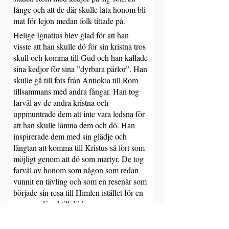
fånge och att de där skulle låta honom bli 
mat för lejon medan folk tittade på.
Helige Ignatius blev glad för att han 
visste att han skulle dö för sin kristna tros 
skull och komma till Gud och han kallade 
sina kedjor för sina ”dyrbara pärlor”. Han 
skulle gå till fots från Antiokia till Rom 
tillsammans med andra fångar. Han tog 
farväl av de andra kristna och 
uppmuntrade dem att inte vara ledsna för 
att han skulle lämna dem och dö. Han 
inspirerade dem med sin glädje och 
längtan att komma till Kristus så fort som 
möjligt genom att dö som martyr. De tog 
farväl av honom som någon som redan 
vunnit en tävling och som en resenär som 
började sin resa till Himlen istället för en 
som var dömd till döden.
Han skickade många brev till de kristna 