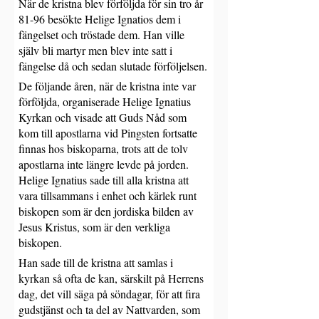
När de kristna blev förföljda för sin tro år 
81-96 besökte Helige Ignatios dem i 
fängelset och tröstade dem. Han ville 
själv bli martyr men blev inte satt i 
fängelse då och sedan slutade förföljelsen.
De följande åren, när de kristna inte var 
förföljda, organiserade Helige Ignatius 
Kyrkan och visade att Guds Nåd som 
kom till apostlarna vid Pingsten fortsatte 
finnas hos biskoparna, trots att de tolv 
apostlarna inte längre levde på jorden. 
Helige Ignatius sade till alla kristna att 
vara tillsammans i enhet och kärlek runt 
biskopen som är den jordiska bilden av 
Jesus Kristus, som är den verkliga 
biskopen.
Han sade till de kristna att samlas i 
kyrkan så ofta de kan, särskilt på Herrens 
dag, det vill säga på söndagar, för att fira 
gudstjänst och ta del av Nattvarden, som 