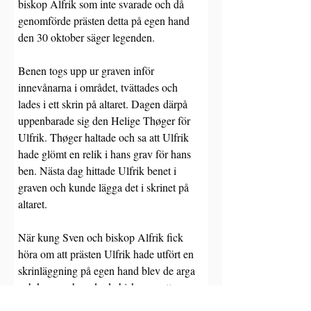
biskop Alfrik som inte svarade och då 
genomförde prästen detta på egen hand 
den 30 oktober säger legenden.
Benen togs upp ur graven inför 
innevånarna i området, tvättades och 
lades i ett skrin på altaret. Dagen därpå 
uppenbarade sig den Helige Thøger för 
Ulfrik. Thøger haltade och sa att Ulfrik 
hade glömt en relik i hans grav för hans 
ben. Nästa dag hittade Ulfrik benet i 
graven och kunde lägga det i skrinet på 
altaret.
När kung Sven och biskop Alfrik fick 
höra om att prästen Ulfrik hade utfört en 
skrinläggning på egen hand blev de arga 
och kungen beordrade biskopen att resa 
till Vestervig och bränna Thøgers ben och 