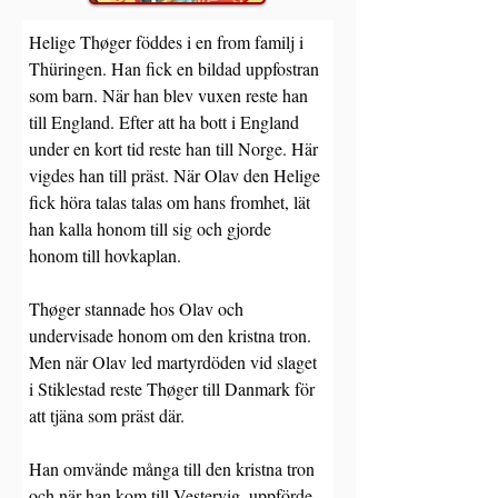
Helige Thøger föddes i en from familj i 
Thüringen. Han fick en bildad uppfostran 
som barn. När han blev vuxen reste han 
till England. Efter att ha bott i England 
under en kort tid reste han till Norge. Här 
vigdes han till präst. När Olav den Helige 
fick höra talas talas om hans fromhet, lät 
han kalla honom till sig och gjorde 
honom till hovkaplan.
Thøger stannade hos Olav och 
undervisade honom om den kristna tron. 
Men när Olav led martyrdöden vid slaget 
i Stiklestad reste Thøger till Danmark för 
att tjäna som präst där.
Han omvände många till den kristna tron 
och när han kom till Vestervig, uppförde 