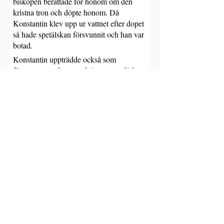
biskopen berättade för honom om den 
kristna tron och döpte honom. Då 
Konstantin klev upp ur vattnet efter dopet 
så hade spetälskan försvunnit och han var 
botad.
Konstantin uppträdde också som 
försvarare av den rena kristna tron då han 
kallade samman det första s.k. 
ekumeniska konciliet i Nicea år 325.
Konstantins mor, kejsarinnan Helena, var 
också en hängiven kristen. Hon besökte 
Jerusalem och återfann där Kristi dyrbara 
kors och lät över denna plats bygga 
Uppståndelsekyrkan. Hon lät också 
bygga många andra kyrkor i det Heliga 
Landet.
Den Heliga Helena insomnade år 327 i 
en ålder av 80 år och den Helige 
Konstantin insomnade år 337 i 
Nikomedia. Hans kropp begravdes i de 