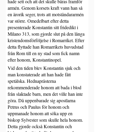
hade sett och att det skulle bäras framför 
armén. Genom korsets kraft vann han så 
en ärorik seger, trots att motståndararmén 
var större. Omedelbart efter detta 
presenterade Konstantin sitt fridedikt i 
Milano 313, som gjorde slut på den långa 
kristendomsförföljelse i Romarriket. Efter 
detta flyttade han Romarrikets huvudstad 
från Rom till en ny stad som fick namn 
efter honom, Konstantinopel.
Vid den tiden blev Konstantin sjuk och 
man konstaterade att han hade fått 
spetälska. Hednaprästerna 
rekommenderade honom att bada i blod 
från slaktade barn, men det ville han inte 
göra. Då uppenbarade sig apostlarna 
Petrus och Paulus för honom och 
uppmanade honom att söka upp en 
biskop Sylvester som skulle hela honom. 
Detta gjorde också Konstantin och 