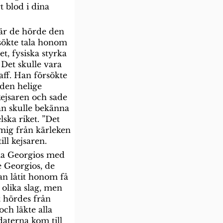
t blod i dina 
är de hörde den 
rsökte tala honom 
et, fysiska styrka 
Det skulle vara 
aff. Han försökte 
 den helige 
kejsaren och sade 
an skulle bekänna 
ka riket. ”Det 
 mig från kärleken 
ll kejsaren.
cka Georgios med 
e Georgios, de 
an låtit honom få 
 olika slag, men 
t hördes från 
ch läkte alla 
daterna kom till 