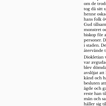
om de trod
tog då sitt
henne oskad
hans folk ö
Gud tillsam
monstret oc
biskop för 
personer. D
i staden. D
återvände ti
Diokletian 
var avgudad
blev dömda 
avslöjat at
känd och ha
besluten att
ägde och gav
reste han t
män och sad
håller sig t