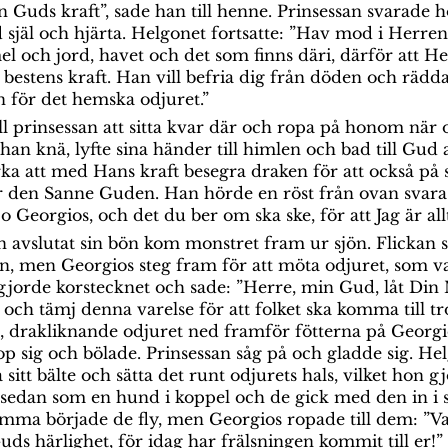
n Guds kraft”, sade han till henne. Prinsessan svarade 
själ och hjärta. Helgonet fortsatte: ”Hav mod i Herre
l och jord, havet och det som finns däri, därför att He
 bestens kraft. Han vill befria dig från döden och rädd
n för det hemska odjuret.”
ll prinsessan att sitta kvar där och ropa på honom när o
 han knä, lyfte sina händer till himlen och bad till Gud 
a att med Hans kraft besegra draken för att också på så 
 den Sanne Guden. Han hörde en röst från ovan svara:
 o Georgios, och det du ber om ska ske, för att Jag är al
n avslutat sin bön kom monstret fram ur sjön. Flickan 
n, men Georgios steg fram för att möta odjuret, som va
gjorde korstecknet och sade: ”Herre, min Gud, låt Din 
 och tämj denna varelse för att folket ska komma till tro
 drakliknande odjuret ned framför fötterna på Georgio
op sig och bölade. Prinsessan såg på och gladde sig. Helg
 sitt bälte och sätta det runt odjurets hals, vilket hon 
sedan som en hund i koppel och de gick med den in i s
ma började de fly, men Georgios ropade till dem: ”Va
uds härlighet, för idag har frälsningen kommit till er