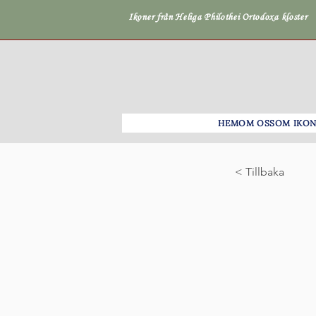
Ikoner från Heliga Philothei Ortodoxa kloster
HEM
OM OSS
OM IKO
< Tillbaka