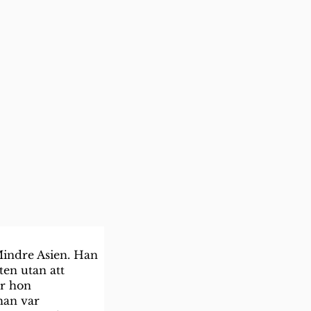
indre Asien. Han 
ten utan att 
är hon 
 han var 