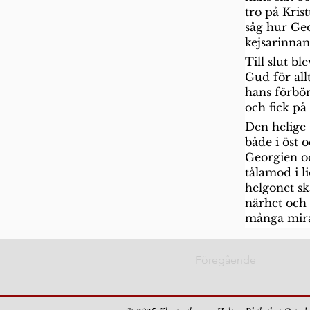
tro på Kris
såg hur Geo
kejsarinnan
Till slut b
Gud för all
hans förbön
och fick på
Den helige 
både i öst 
Georgien oc
tålamod i l
helgonet sk
närhet och 
många mira
Föregående