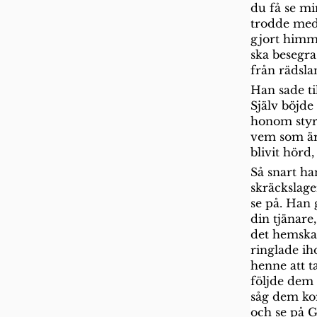
du få se mi
trodde med 
gjort himme
ska besegra
från rädsla
Han sade ti
Själv böjde
honom styrk
vem som är
blivit hörd,
Så snart ha
skräckslage
se på. Han 
din tjänare,
det hemska,
ringlade ih
henne att ta
följde dem 
såg dem kom
och se på G