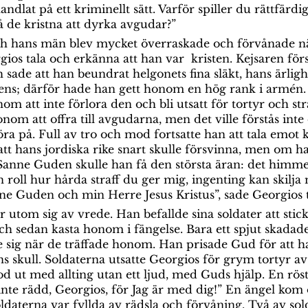
ndlat på ett kriminellt sätt. Varför spiller du rättfärdig
få de kristna att dyrka avgudar?”
ch hans män blev mycket överraskade och förvånade n
gios tala och erkänna att han var  kristen. Kejsaren fö
ch sade att han beundrat helgonets fina släkt, hans ärligh
gens; därför hade han gett honom en hög rank i armén. 
nom att inte förlora den och bli utsatt för tortyr och str
nom att offra till avgudarna, men det ville förstås inte
ra på. Full av tro och mod fortsatte han att tala emot 
att hans jordiska rike snart skulle försvinna, men om h
anne Guden skulle han få den största äran: det himmels
n roll hur hårda straff du ger mig, ingenting kan skilja
nne Guden och min Herre Jesus Kristus”, sade Georgios ti
r utom sig av vrede. Han befallde sina soldater att sti
och sedan kasta honom i fängelse. Bara ett spjut skadad
 sig när de träffade honom. Han prisade Gud för att h
ns skull. Soldaterna utsatte Georgios för grym tortyr av
od ut med allting utan ett ljud, med Guds hjälp. En rös
inte rädd, Georgios, för Jag är med dig!” En ängel kom o
oldaterna var fyllda av rädsla och förvåning. Två av sol