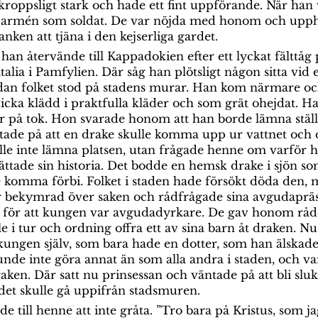
, kroppsligt stark och hade ett fint uppförande. När han 
 i armén som soldat. De var nöjda med honom och up
ranken att tjäna i den kejserliga gardet.
han återvände till Kappadokien efter ett lyckat fälttåg
alia i Pamfylien. Där såg han plötsligt någon sitta vid e
an folket stod på stadens murar. Han kom närmare och 
licka klädd i praktfulla kläder och som grät ohejdat. 
 på tok. Hon svarade honom att han borde lämna stället
tade på att en drake skulle komma upp ur vattnet och
lle inte lämna platsen, utan frågade henne om varför ho
ättade sin historia. Det bodde en hemsk drake i sjön s
komma förbi. Folket i staden hade försökt döda den, me
 bekymrad över saken och rådfrågade sina avgudapräs
, för att kungen var avgudadyrkare. De gav honom rådet
le i tur och ordning offra ett av sina barn åt draken. N
ungen själv, som bara hade en dotter, som han älskade 
de inte göra annat än som alla andra i staden, och va
aken. Där satt nu prinsessan och väntade på att bli slu
det skulle gå uppifrån stadsmuren.
e till henne att inte gråta. ”Tro bara på Kristus, som jag