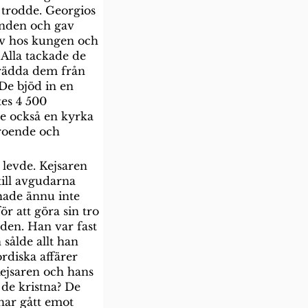
trodde. Georgios 
anden och gav 
lev hos kungen och 
Alla tackade de 
 rädda dem från 
 De bjöd in en 
es 4 500 
e också en kyrka 
troende och 
 levde. Kejsaren 
till avgudarna 
hade ännu inte 
r att göra sin tro 
den. Han var fast 
 sålde allt han 
ordiska affärer 
kejsaren och hans 
 de kristna? De 
 har gått emot 