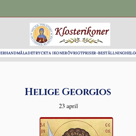
NER
HANDMÅLADE
TRYCKTA IKONER
ÖVRIGT
PRISER-BESTÄLLNING
HELG
Helige Georgios
23 april