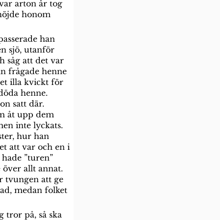
var arton år tog 
phöjde honom 
 passerade han 
n sjö, utanför 
såg att det var 
Han frågade henne 
 illa kvickt för 
 döda henne. 
n satt där. 
om åt upp dem 
n inte lyckats. 
ter, hur han 
 att var och en i 
u hade ”turen” 
över allt annat. 
r tvungen att ge 
kad, medan folket 
 tror på, så ska 