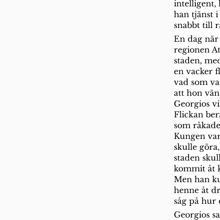
intelligent
han tjänst
snabbt till 
En dag när 
regionen Att
staden, med
en vacker f
vad som var
att hon vän
Georgios vi
Flickan ber
som råkade 
Kungen var
skulle göra
staden skul
kommit åt k
Men han kun
henne åt dr
såg på hur 
Georgios sad