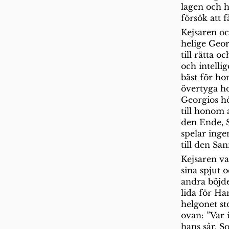
lagen och ha
försök att 
Kejsaren o
helige Geor
till rätta o
och intelli
bäst för ho
övertyga ho
Georgios hö
till honom 
den Ende, S
spelar inge
till den Sa
Kejsaren va
sina spjut 
andra böjde
lida för Ha
helgonet st
ovan: ”Var 
hans sår. S