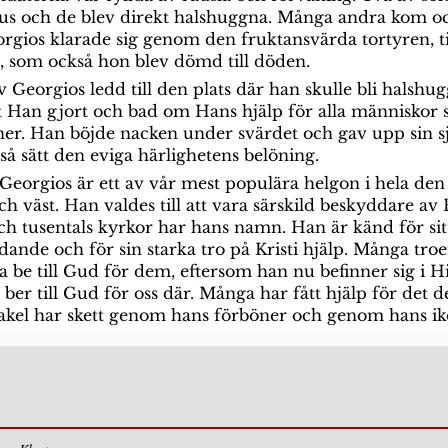
tus och de blev direkt halshuggna. Många andra kom ocks
rgios klarade sig genom den fruktansvärda tortyren, t
, som också hon blev dömd till döden.
lev Georgios ledd till den plats där han skulle bli halsh
t Han gjort och bad om Hans hjälp för alla människor 
er. Han böjde nacken under svärdet och gav upp sin sj
 så sätt den eviga härlighetens belöning.
Georgios är ett av vår mest populära helgon i hela den 
och väst. Han valdes till att vara särskild beskyddare a
h tusentals kyrkor har hans namn. Han är känd för sitt
idande och för sin starka tro på Kristi hjälp. Många troe
a be till Gud för dem, eftersom han nu befinner sig i 
 ber till Gud för oss där. Många har fått hjälp för det 
kel har skett genom hans förböner och genom hans ik