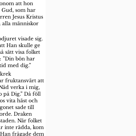
honom att hon 
n Gud, som har 
rren Jesus Kristus 
a alla människor 
djuret visade sig. 
att Han skulle ge 
sätt visa folket 
 ”Din bön har 
ltid med dig.”
skrek 
r fruktansvärt att 
Nåd verka i mig, 
 på Dig.” Då föll 
s vita häst och 
onet sade till 
gjorde. Draken 
taden. När folket 
r inte rädda, kom 
!” Han frågade dem 