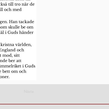
å till tro när de 
ill och med 
uggen. Han tackade 
som skulle be om 
äl i Guds händer 
kristna världen, 
v England och 
 mod, sitt 
nde ber att 
Himmelriket i Guds 
de bett om och 
oner.
Nästa