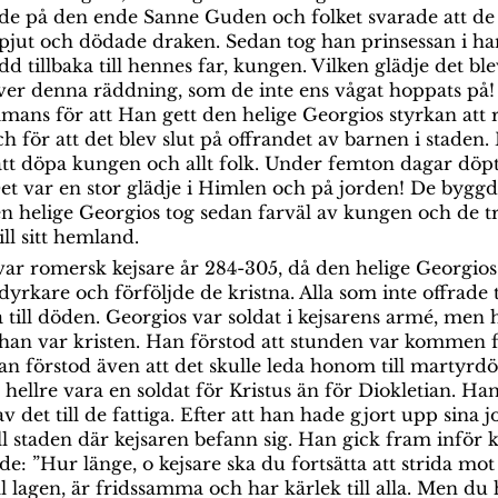
de på den ende Sanne Guden och folket svarade att de 
 spjut och dödade draken. Sedan tog han prinsessan i h
d tillbaka till hennes far, kungen. Vilken glädje det b
ver denna räddning, som de inte ens vågat hoppats på! 
mans för att Han gett den helige Georgios styrkan att
h för att det blev slut på offrandet av barnen i staden.
att döpa kungen och allt folk. Under femton dagar döpt
et var en stor glädje i Himlen och på jorden! De byggd
en helige Georgios tog sedan farväl av kungen och de 
ll sitt hemland.
var romersk kejsare år 284-305, då den helige Georgios
yrkare och förföljde de kristna. Alla som inte offrade 
till döden. Georgios var soldat i kejsarens armé, men 
t han var kristen. Han förstod att stunden var kommen fö
n förstod även att det skulle leda honom till martyrdö
 hellre vara en soldat för Kristus än för Diokletian. Han
 det till de fattiga. Efter att han hade gjort upp sina j
ill staden där kejsaren befann sig. Han gick fram inför 
e: ”Hur länge, o kejsare ska du fortsätta att strida mot
ill lagen, är fridssamma och har kärlek till alla. Men du