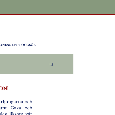
ONENS LIV
BLOGG
SÖK
son
ärljungarna och 
runt Gaza och 
lev liksom vår 