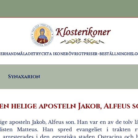
NER
HANDMÅLADE
TRYCKTA IKONER
ÖVRIGT
PRISER-BESTÄLLNING
HELG
Synaxarion
en helige aposteln Jakob, Alfeus 
lige aposteln Jakob, Alfeus son. Han var en av de tolv l
elisten Matteus. Han spred evangeliet i trakten 
 arresterades i den egyptiska staden Ostracina och b