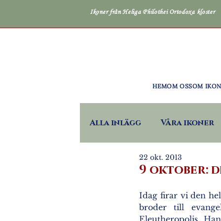
Ikoner från Heliga Philothei Ortodoxa kloster
HEM
OM OSS
OM IKO
Alla inlägg
Våra ikoner
22 okt. 2013
9 oktober: d
Idag firar vi den he
broder till evang
Eleutheropolis. Han