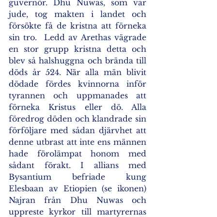
guvernör. Dhu Nuwas, som var 
jude, tog makten i landet och 
försökte få de kristna att förneka 
sin tro.  Ledd av Arethas vägrade 
en stor grupp kristna detta och 
blev så halshuggna och brända till 
döds år 524. När alla män blivit 
dödade fördes kvinnorna inför 
tyrannen och uppmanades att 
förneka Kristus eller dö. Alla 
föredrog döden och klandrade sin 
förföljare med sådan djärvhet att 
denne utbrast att inte ens männen 
hade förolämpat honom med 
sådant förakt. I allians med 
Bysantium befriade kung 
Elesbaan av Etiopien (se ikonen) 
Najran från Dhu Nuwas och 
uppreste kyrkor till martyrernas 