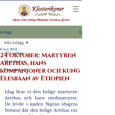
Ikoner från Heliga Philothei Ortodoxa kloster
Inlägg
Alla inlägg
6 nov. 2013
Alla inlägg
24 oktober: Martyren
Arethas, hans
Våra ikoner
kompanjoner och kung
Synaxarion
Elesbaan av Etiopien
Idag firar vi den helige martyren 
Arethas och hans medmartyrer. 
De levde i staden Najran (dagens 
Yemen) där den helige Arethas var 