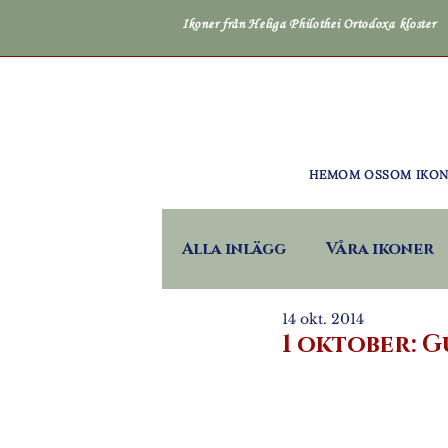
Ikoner från Heliga Philothei Ortodoxa kloster
HEM
OM OSS
OM IKO
Alla inlägg
Våra ikoner
14 okt. 2014
1 oktober: 