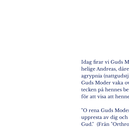
Idag firar vi Guds M
helige Andreas, dåre
agrypnia (nattgudstj
Guds Moder vaka ova
tecken på hennes be
för att visa att henn
"O rena Guds Moder,
uppresta av dig och 
Gud."  (Från "Orthr