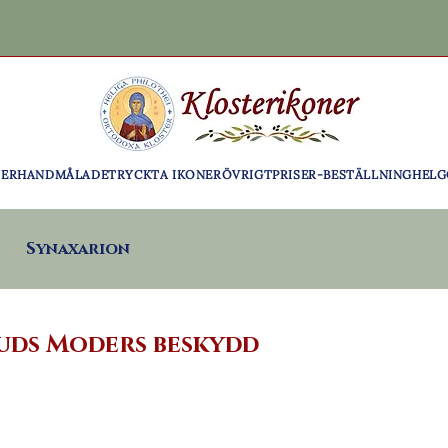
NER
HANDMÅLADE
TRYCKTA IKONER
ÖVRIGT
PRISER-BESTÄLLNING
HELG
Synaxarion
Guds Moders beskydd