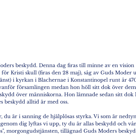
oders beskydd. Denna dag firas till minne av en vision
 för Kristi skull (firas den 28 maj), såg av Guds Moder 
änst) i kyrkan i Blachernae i Konstantinopel runt år 47
nför församlingen medan hon höll sitt dok över dem,
skydd över människorna. Hon lämnade sedan sitt dok k
es beskydd alltid är med oss. 
 du är i sanning de hjälplösas styrka. Vi som är nedty
genom dig lyftas vi upp, ty du är allas beskydd och vå
os", morgongudstjänsten, tillägnad Guds Moders beskyd