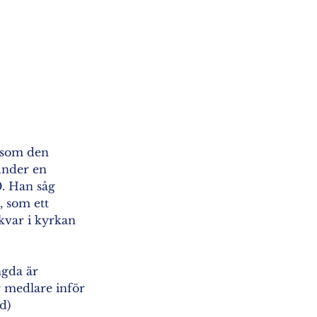
 som den 
under en 
0. Han såg 
 som ett 
var i kyrkan 
ngda är 
r medlare inför 
d) 