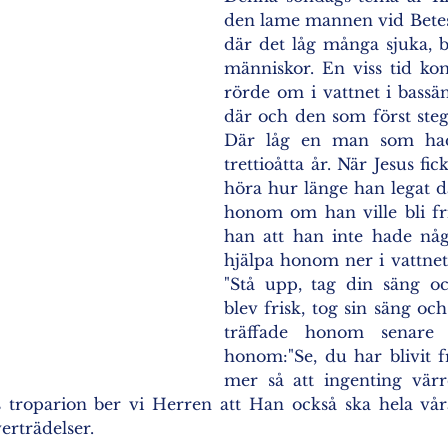
den lame mannen vid Betesd
där det låg många sjuka, b
människor. En viss tid ko
rörde om i vattnet i bassä
där och den som först steg 
Där låg en man som hade
trettioåtta år. När Jesus fi
höra hur länge han legat d
honom om han ville bli fri
han att han inte hade nå
hjälpa honom ner i vattnet.
"Stå upp, tag din säng o
blev frisk, tog sin säng och
träffade honom senare s
honom:"Se, du har blivit fr
mer så att ingenting värre
ns troparion ber vi Herren att Han också ska hela våra
erträdelser.