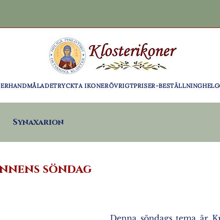
NER
HANDMÅLADE
TRYCKTA IKONER
ÖVRIGT
PRISER-BESTÄLLNING
HELG
Synaxarion
annens söndag
Denna söndags tema är Kri