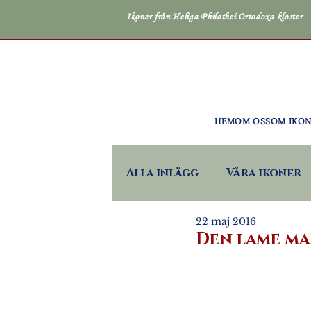
Ikoner från Heliga Philothei Ortodoxa kloster
HEM
OM OSS
OM IKO
Alla inlägg
Våra ikoner
22 maj 2016
Den lame m