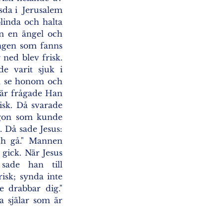
a i  Jerusalem 
linda och halta 
m en ängel och 
ngen som fanns 
ned blev frisk. 
 varit sjuk i 
ck se honom och 
är frågade Han 
sk. Då svarade 
gon som kunde 
 Då sade Jesus: 
ch gå." Mannen 
 gick. När Jesus 
ade han till 
isk; synda inte 
 drabbar dig." 
 själar som är 