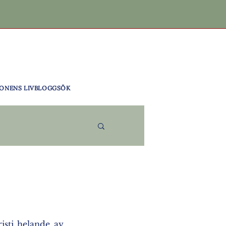
ONENS LIV
BLOGG
SÖK
sti helande av 