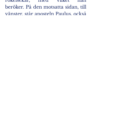
rökelsekar, med vilket han 
beröker. På den motsatta sidan, till 
vänster, står aposteln Paulus, också 
bugande, seende på Theotokos 
och med sin högra hand sträckt 
mot henne i djup vördnad. Sorg 
är liksom skrivet i deras 
ansiktsutryck. Nära var och en av 
dessa två står fem andra apostlar 
med sorgtyngda ansikten. Kristus 
med Theotokos i Sina händer har 
glorior, liksom också änglarna. 
Apostlarna och biskoparna 
avbildas dock utan glorior, för att 
tyngdpunkten i ikonen inte skall 
förskjutas från Kristus och 
Theotokos. 
Vi önskar alla en välsignad högtid 