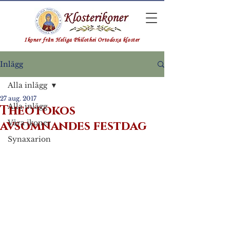
Ikoner från Heliga Philothei Ortodoxa kloster
Inlägg
Alla inlägg
27 aug. 2017
Alla inlägg
Theotokos
avsomnandes festdag
Våra ikoner
Synaxarion