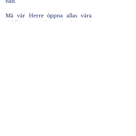
nåd."
Må vår Herre öppna allas våra 
själsliga ögon så att vi må tro på 
Honom, lyda Honom och leva 
efter Hans bud!
Synaxarion
Visa alla
Senaste inlägg