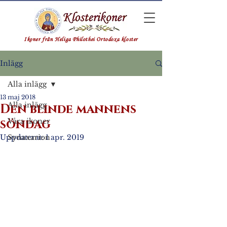
Ikoner från Heliga Philothei Ortodoxa kloster
Inlägg
Alla inlägg
13 maj 2018
Alla inlägg
Den blinde mannens
söndag
Våra ikoner
Uppdaterat:
Synaxarion
1 apr. 2019