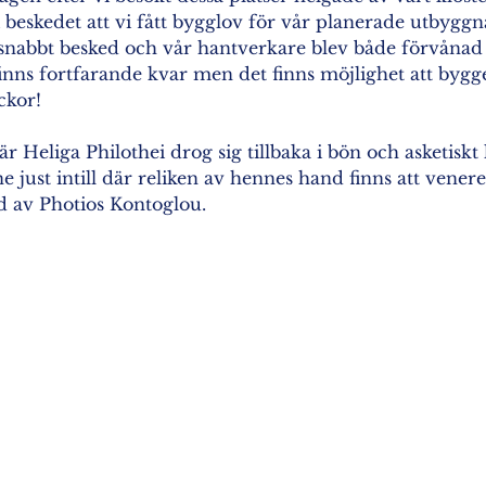
 beskedet att vi fått bygglov för vår planerade utbyggna
 snabbt besked och vår hantverkare blev både förvånad 
inns fortfarande kvar men det finns möjlighet att bygge
ckor!
r Heliga Philothei drog sig tillbaka i bön och asketiskt 
e just intill där reliken av hennes hand finns att vener
 av Photios Kontoglou.