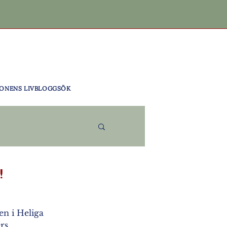
ONENS LIV
BLOGG
SÖK
!
en i Heliga 
rs 