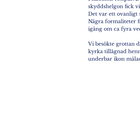
skyddshelgon fick vi
Det var ett ovanligt
Några formaliteter f
igång om ca fyra ve
Vi besökte grottan dä
kyrka tillägnad henn
underbar ikon målad