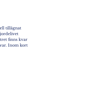
l tillägnat 
ordelivet 
ret finns kvar 
var. Inom kort 