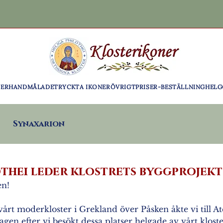
NER
HANDMÅLADE
TRYCKTA IKONER
ÖVRIGT
PRISER-BESTÄLLNING
HELG
Synaxarion
thei leder klostrets byggprojekt
en!
 vårt moderkloster i Grekland över Påsken åkte vi till At
agen efter vi besökt dessa platser helgade av vårt kloste