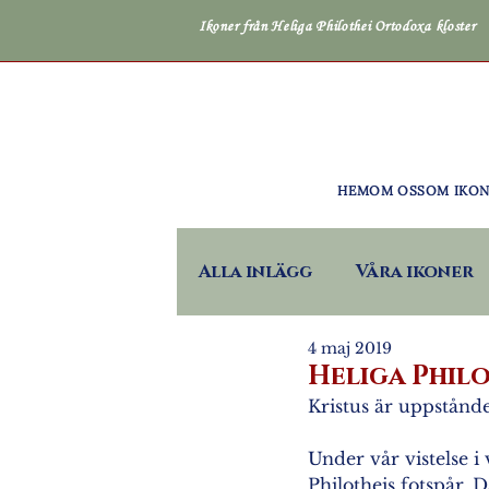
Ikoner från Heliga Philothei Ortodoxa kloster
HEM
OM OSS
OM IKO
Alla inlägg
Våra ikoner
4 maj 2019
Heliga Philo
Kristus är uppstånd
Under vår vistelse i
Philotheis fotspår. D