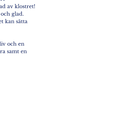
d av klostret! 
och glad. 
t kan sätta 
liv och en 
era samt en 