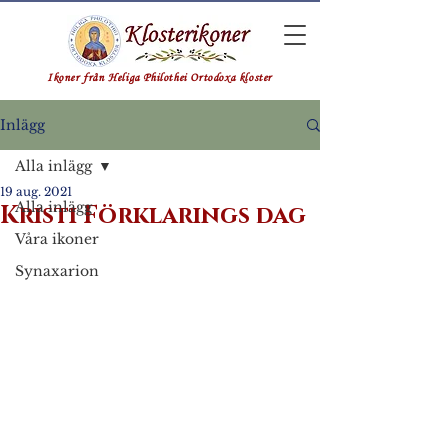
Ikoner från Heliga Philothei Ortodoxa kloster
Inlägg
Alla inlägg
19 aug. 2021
Alla inlägg
Kristi Förklarings dag
Våra ikoner
Synaxarion