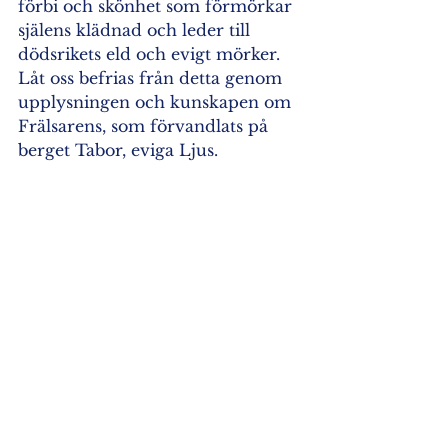
förbi och skönhet som förmörkar 
själens klädnad och leder till 
dödsrikets eld och evigt mörker. 
Låt oss befrias från detta genom 
upplysningen och kunskapen om 
Frälsarens, som förvandlats på 
berget Tabor, eviga Ljus. 
Ikonen är målad i vårt 
moderkloster i Grekland, Heliga 
Änglarnas kloster.
Dagens troparion: 
Du blev förvandlad på berget, 
o Kriste vår Gud och uppenbarade Din 
härlighet 
för Dina lärjungar så långt de 
mäktade bära det. 
Må också för oss syndare Ditt eviga 