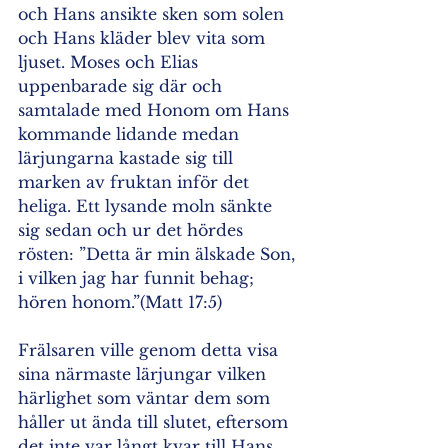
och Hans ansikte sken som solen 
och Hans kläder blev vita som 
ljuset. Moses och Elias 
uppenbarade sig där och 
samtalade med Honom om Hans 
kommande lidande medan 
lärjungarna kastade sig till 
marken av fruktan inför det 
heliga. Ett lysande moln sänkte 
sig sedan och ur det hördes 
rösten: ”Detta är min älskade Son, 
i vilken jag har funnit behag; 
hören honom.”(Matt 17:5) 
Frälsaren ville genom detta visa 
sina närmaste lärjungar vilken 
härlighet som väntar dem som 
håller ut ända till slutet, eftersom 
det inte var långt kvar till Hans 