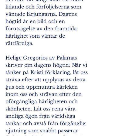
lidande och förföljelserna som 
väntade lärjungarna. Dagens 
högtid är en bild och en 
förutsägelse av den framtida 
härlighet som väntar de 
rättfärdiga.  
Helige Gregorios av Palamas 
skriver om dagens högtid: När vi 
tänker på Kristi förklaring, låt oss 
sträva efter att upplysas av detta 
ljus och uppmuntra kärleken 
inom oss och strävan efter den 
oförgängliga härligheten och 
skönheten. Låt oss rena våra 
andliga ögon från världsliga 
tankar och avstå från förgänglig 
njutning som snabbt passerar 