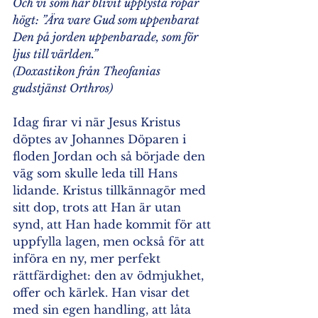
Och vi som har blivit upplysta ropar 
högt: ”Ära vare Gud som uppenbarat 
Den på jorden uppenbarade, som för 
ljus till världen.”
(Doxastikon från Theofanias 
gudstjänst Orthros)
Idag firar vi när Jesus Kristus 
döptes av Johannes Döparen i 
floden Jordan och så började den 
väg som skulle leda till Hans 
lidande. Kristus tillkännagör med 
sitt dop, trots att Han är utan 
synd, att Han hade kommit för att 
uppfylla lagen, men också för att 
införa en ny, mer perfekt 
rättfärdighet: den av ödmjukhet, 
offer och kärlek. Han visar det 
med sin egen handling, att låta 