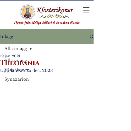
Ikoner från Heliga Philothei Ortodoxa kloster
Inlägg
Alla inlägg
19 jan. 2021
Alla inlägg
Theofania
Våra ikoner
Uppdaterat:
25 dec. 2023
Synaxarion