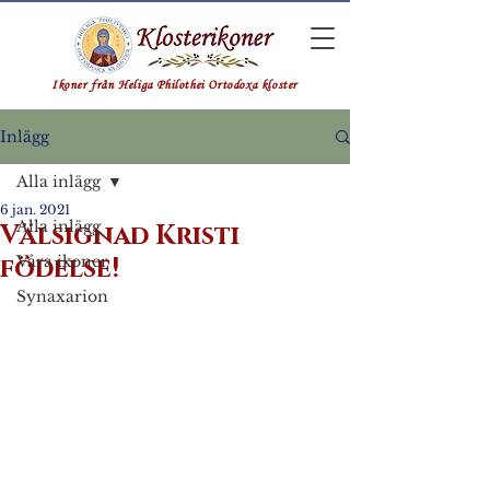
Ikoner från Heliga Philothei Ortodoxa kloster
Inlägg
Alla inlägg
6 jan. 2021
Alla inlägg
Välsignad Kristi
födelse!
Våra ikoner
Synaxarion