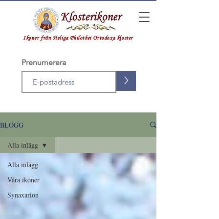
Ikoner från Heliga Philothei Ortodoxa kloster
Prenumerera
>
BLOGG
Alla inlägg
Alla inlägg
Våra ikoner
Synaxarion