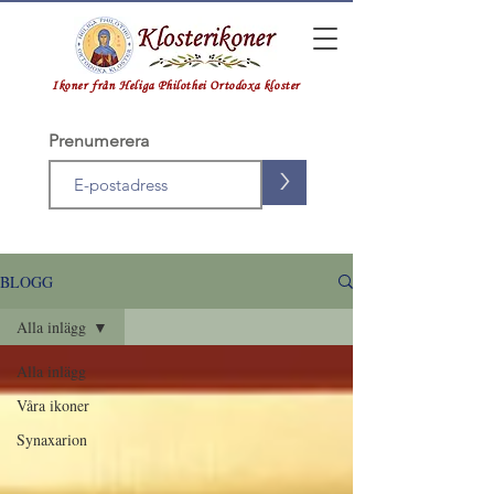
Ikoner från Heliga Philothei Ortodoxa kloster
Prenumerera
>
BLOGG
Alla inlägg
Alla inlägg
Våra ikoner
Synaxarion