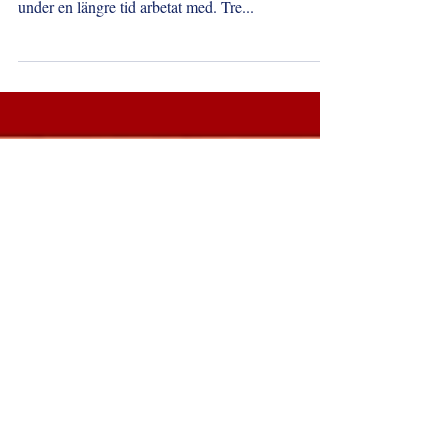
helige Sigfrid
Vi har äntligen glädjen att presentera fyra just
färdigmålade ikoner av den helige Sigfrid, som vi
under en längre tid arbetat med. Tre...