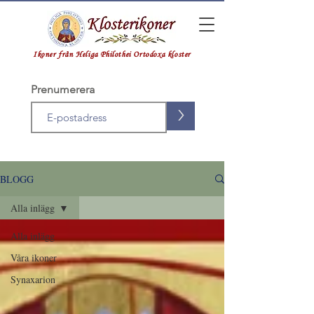
Ikoner från Heliga Philothei Ortodoxa kloster
Prenumerera
>
BLOGG
Alla inlägg
Alla inlägg
Våra ikoner
Synaxarion